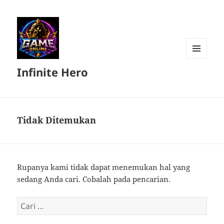
MENU
Infinite Hero
DAN
WIDGET
Tidak Ditemukan
Rupanya kami tidak dapat menemukan hal yang
sedang Anda cari. Cobalah pada pencarian.
Cari
untuk: