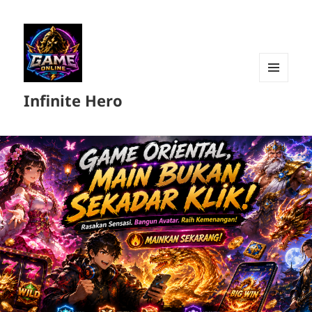
MENU
Infinite Hero
DAN
WIDGET