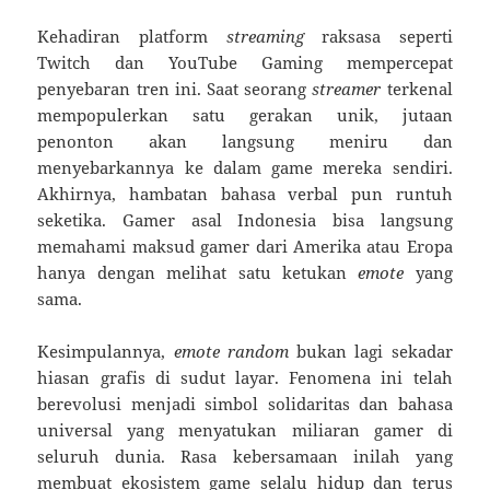
Kehadiran platform
streaming
raksasa seperti
Twitch dan YouTube Gaming mempercepat
penyebaran tren ini. Saat seorang
streamer
terkenal
mempopulerkan satu gerakan unik, jutaan
penonton akan langsung meniru dan
menyebarkannya ke dalam game mereka sendiri.
Akhirnya, hambatan bahasa verbal pun runtuh
seketika. Gamer asal Indonesia bisa langsung
memahami maksud gamer dari Amerika atau Eropa
hanya dengan melihat satu ketukan
emote
yang
sama.
Kesimpulannya,
emote random
bukan lagi sekadar
hiasan grafis di sudut layar. Fenomena ini telah
berevolusi menjadi simbol solidaritas dan bahasa
universal yang menyatukan miliaran gamer di
seluruh dunia. Rasa kebersamaan inilah yang
membuat ekosistem game selalu hidup dan terus