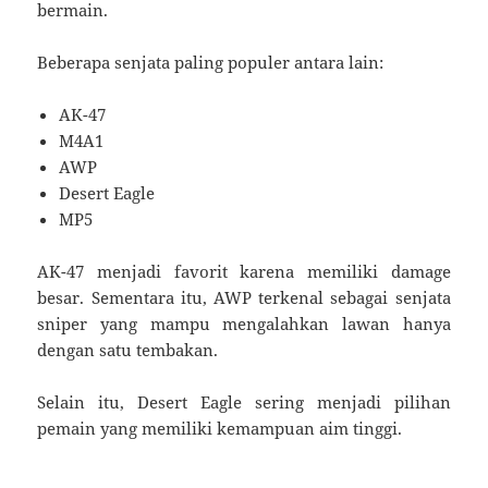
bermain.
Beberapa senjata paling populer antara lain:
AK-47
M4A1
AWP
Desert Eagle
MP5
AK-47 menjadi favorit karena memiliki damage
besar. Sementara itu, AWP terkenal sebagai senjata
sniper yang mampu mengalahkan lawan hanya
dengan satu tembakan.
Selain itu, Desert Eagle sering menjadi pilihan
pemain yang memiliki kemampuan aim tinggi.