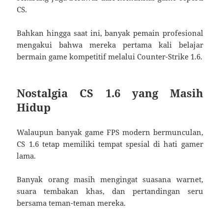
CS.
Bahkan hingga saat ini, banyak pemain profesional
mengakui bahwa mereka pertama kali belajar
bermain game kompetitif melalui Counter-Strike 1.6.
Nostalgia CS 1.6 yang Masih
Hidup
Walaupun banyak game FPS modern bermunculan,
CS 1.6 tetap memiliki tempat spesial di hati gamer
lama.
Banyak orang masih mengingat suasana warnet,
suara tembakan khas, dan pertandingan seru
bersama teman-teman mereka.