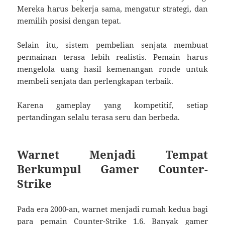
Mereka harus bekerja sama, mengatur strategi, dan
memilih posisi dengan tepat.
Selain itu, sistem pembelian senjata membuat
permainan terasa lebih realistis. Pemain harus
mengelola uang hasil kemenangan ronde untuk
membeli senjata dan perlengkapan terbaik.
Karena gameplay yang kompetitif, setiap
pertandingan selalu terasa seru dan berbeda.
Warnet Menjadi Tempat
Berkumpul Gamer Counter-
Strike
Pada era 2000-an, warnet menjadi rumah kedua bagi
para pemain Counter-Strike 1.6. Banyak gamer