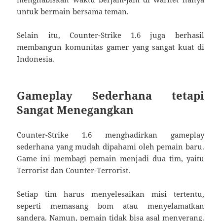
untuk bermain bersama teman.
Selain itu, Counter-Strike 1.6 juga berhasil
membangun komunitas gamer yang sangat kuat di
Indonesia.
Gameplay Sederhana tetapi
Sangat Menegangkan
Counter-Strike 1.6 menghadirkan gameplay
sederhana yang mudah dipahami oleh pemain baru.
Game ini membagi pemain menjadi dua tim, yaitu
Terrorist dan Counter-Terrorist.
Setiap tim harus menyelesaikan misi tertentu,
seperti memasang bom atau menyelamatkan
sandera. Namun, pemain tidak bisa asal menyerang.