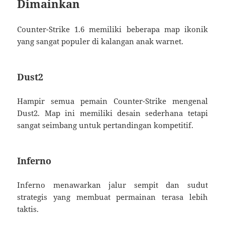
Dimainkan
Counter-Strike 1.6 memiliki beberapa map ikonik
yang sangat populer di kalangan anak warnet.
Dust2
Hampir semua pemain Counter-Strike mengenal
Dust2. Map ini memiliki desain sederhana tetapi
sangat seimbang untuk pertandingan kompetitif.
Inferno
Inferno menawarkan jalur sempit dan sudut
strategis yang membuat permainan terasa lebih
taktis.