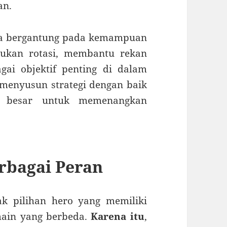
an.
ya bergantung pada kemampuan
kukan rotasi, membantu rekan
ai objektif penting di dalam
menyusun strategi dengan baik
ih besar untuk memenangkan
rbagai Peran
k pilihan hero yang memiliki
main yang berbeda.
Karena itu
,