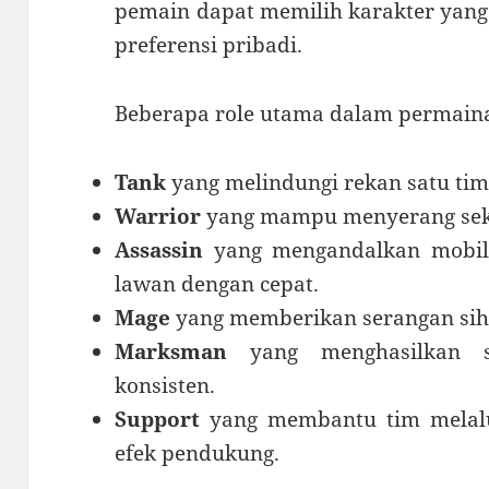
pemain dapat memilih karakter yang
preferensi pribadi.
Beberapa role utama dalam permaina
Tank
yang melindungi rekan satu tim
Warrior
yang mampu menyerang sekal
Assassin
yang mengandalkan mobili
lawan dengan cepat.
Mage
yang memberikan serangan sih
Marksman
yang menghasilkan s
konsisten.
Support
yang membantu tim melal
efek pendukung.