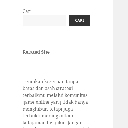
Cari
CARI
Related Site
Temukan keseruan tanpa
batas dan asah strategi
terbaikmu melalui komunitas
game online yang tidak hanya
menghibur, tetapi juga
terbukti meningkatkan
ketajaman berpikir. Jangan