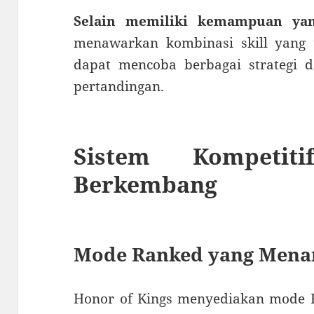
Selain memiliki kemampuan ya
menawarkan kombinasi skill yang
dapat mencoba berbagai strategi d
pertandingan.
Sistem Kompetit
Berkembang
Mode Ranked yang Mena
Honor of Kings menyediakan mode R