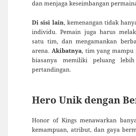
dan menjaga keseimbangan permain
Di sisi lain
, kemenangan tidak han
individu. Pemain juga harus mela
satu tim, dan mengamankan berbag
arena.
Akibatnya
, tim yang mampu 
biasanya memiliki peluang leb
pertandingan.
Hero Unik dengan Be
Honor of Kings menawarkan banya
kemampuan, atribut, dan gaya ber