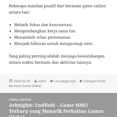
Beberapa manfaat positif dari bermain game online
antara lain:
Melatih fokus dan konsentrasi.
Mengembangkan kerja sama tim.
Menambah relasi pertemanan.
Menjadi hiburan untuk mengurangi stres.
Yang paling penting adalah menjaga keseimbangan
antara waktu bermain dan aktivitas lainnya.
Diposkan
Penulis
Kategori
Tag
2026-02-05
adm1
Uncategorized
Dampak Positif
pada
Bermain Game Online
Navigasi
SEBELUMNYA
pos
Arknights: Endfield – Game MMO
Pos
Terbaru yang Menarik Perhatian Gamer
sebelumnya:
Global