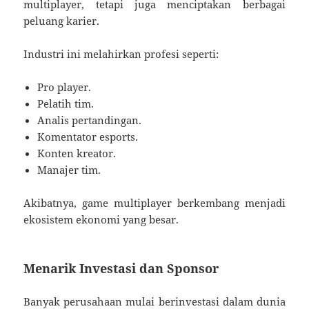
multiplayer, tetapi juga menciptakan berbagai
peluang karier.
Industri ini melahirkan profesi seperti:
Pro player.
Pelatih tim.
Analis pertandingan.
Komentator esports.
Konten kreator.
Manajer tim.
Akibatnya, game multiplayer berkembang menjadi
ekosistem ekonomi yang besar.
Menarik Investasi dan Sponsor
Banyak perusahaan mulai berinvestasi dalam dunia