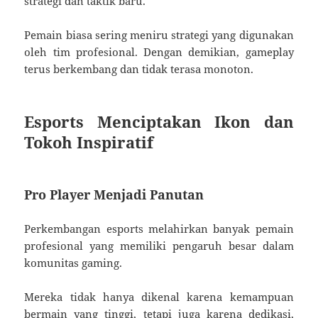
strategi dan taktik baru.
Pemain biasa sering meniru strategi yang digunakan
oleh tim profesional. Dengan demikian, gameplay
terus berkembang dan tidak terasa monoton.
Esports Menciptakan Ikon dan
Tokoh Inspiratif
Pro Player Menjadi Panutan
Perkembangan esports melahirkan banyak pemain
profesional yang memiliki pengaruh besar dalam
komunitas gaming.
Mereka tidak hanya dikenal karena kemampuan
bermain yang tinggi, tetapi juga karena dedikasi,