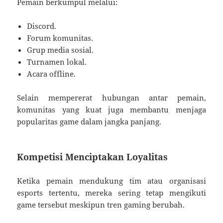
Pemain berkumpul melalui:
Discord.
Forum komunitas.
Grup media sosial.
Turnamen lokal.
Acara offline.
Selain mempererat hubungan antar pemain,
komunitas yang kuat juga membantu menjaga
popularitas game dalam jangka panjang.
Kompetisi Menciptakan Loyalitas
Ketika pemain mendukung tim atau organisasi
esports tertentu, mereka sering tetap mengikuti
game tersebut meskipun tren gaming berubah.