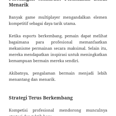
Menarik
Banyak game multiplayer mengandalkan elemen
kompetitif sebagai daya tarik utama.
Ketika esports berkembang, pemain dapat melihat
bagaimana para profesional memanfaatkan
mekanisme permainan secara maksimal. Selain itu,
mereka mendapatkan inspirasi untuk meningkatkan
kemampuan bermain mereka sendiri.
Akibatnya, pengalaman bermain menjadi lebih
menantang dan menarik.
Strategi Terus Berkembang
Kompetisi profesional mendorong munculnya