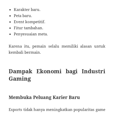
Karakter baru.
Peta baru.
Event kompetitif.
Fitur tambahan.
Penyesuaian meta.
Karena itu, pemain selalu memiliki alasan untuk
kembali bermain.
Dampak Ekonomi bagi Industri
Gaming
Membuka Peluang Karier Baru
Esports tidak hanya meningkatkan popularitas game