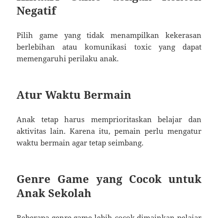
Negatif
Pilih game yang tidak menampilkan kekerasan
berlebihan atau komunikasi toxic yang dapat
memengaruhi perilaku anak.
Atur Waktu Bermain
Anak tetap harus memprioritaskan belajar dan
aktivitas lain. Karena itu, pemain perlu mengatur
waktu bermain agar tetap seimbang.
Genre Game yang Cocok untuk
Anak Sekolah
Beberapa genre game lebih cocok dimainkan pelajar