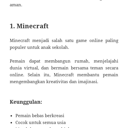
aman.
1. Minecraft
Minecraft menjadi salah satu game online paling
populer untuk anak sekolah.
Pemain dapat membangun rumah, menjelajahi
dunia virtual, dan bermain bersama teman secara
online. Selain itu, Minecraft membantu pemain
mengembangkan kreativitas dan imajinasi.
Keunggulan:
Pemain bebas berkreasi
Cocok untuk semua usia