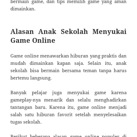
bermain game, dan tips memilih game yang aman
dimainkan.
Alasan Anak Sekolah Menyukai
Game Online
Game online menawarkan hiburan yang praktis dan
mudah dimainkan kapan saja. Selain itu, anak
sekolah bisa bermain bersama teman tanpa harus
bertemu langsung.
Banyak pelajar juga menyukai game karena
gameplay-nya menarik dan selalu menghadirkan
tantangan baru. Karena itu, game online menjadi
salah satu hiburan favorit setelah menyelesaikan
tugas sekolah.
Berikut beberapa alasan game online populer di