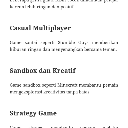
karena lebih ringan dan positif.
Casual Multiplayer
Game santai seperti Stumble Guys memberikan
hiburan ringan dan menyenangkan bersama teman.
Sandbox dan Kreatif
Game sandbox seperti Minecraft membantu pemain
mengeksplorasi kreativitas tanpa batas.
Strategy Game
Game strategi membantu pemain melatih