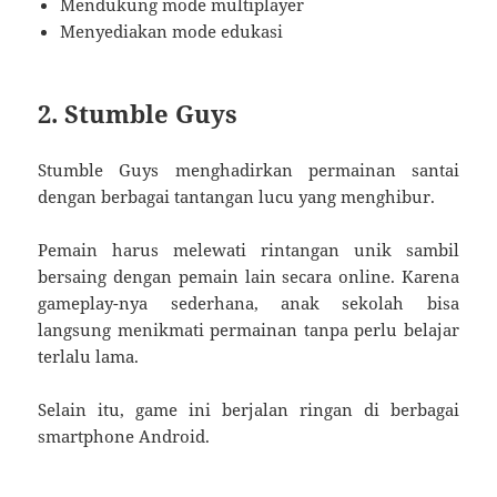
Mendukung mode multiplayer
Menyediakan mode edukasi
2. Stumble Guys
Stumble Guys menghadirkan permainan santai
dengan berbagai tantangan lucu yang menghibur.
Pemain harus melewati rintangan unik sambil
bersaing dengan pemain lain secara online. Karena
gameplay-nya sederhana, anak sekolah bisa
langsung menikmati permainan tanpa perlu belajar
terlalu lama.
Selain itu, game ini berjalan ringan di berbagai
smartphone Android.