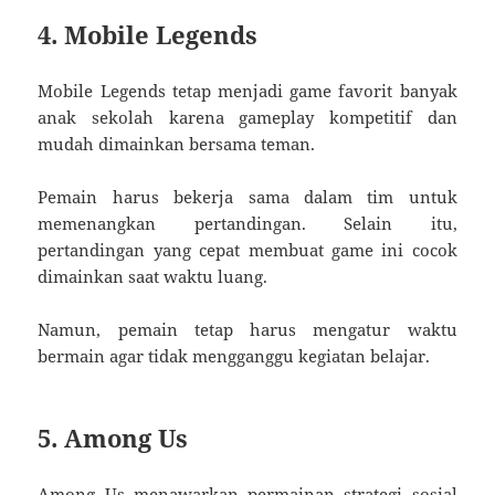
4. Mobile Legends
Mobile Legends tetap menjadi game favorit banyak
anak sekolah karena gameplay kompetitif dan
mudah dimainkan bersama teman.
Pemain harus bekerja sama dalam tim untuk
memenangkan pertandingan. Selain itu,
pertandingan yang cepat membuat game ini cocok
dimainkan saat waktu luang.
Namun, pemain tetap harus mengatur waktu
bermain agar tidak mengganggu kegiatan belajar.
5. Among Us
Among Us menawarkan permainan strategi sosial