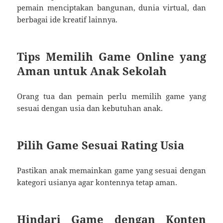
pemain menciptakan bangunan, dunia virtual, dan
berbagai ide kreatif lainnya.
Tips Memilih Game Online yang
Aman untuk Anak Sekolah
Orang tua dan pemain perlu memilih game yang
sesuai dengan usia dan kebutuhan anak.
Pilih Game Sesuai Rating Usia
Pastikan anak memainkan game yang sesuai dengan
kategori usianya agar kontennya tetap aman.
Hindari Game dengan Konten