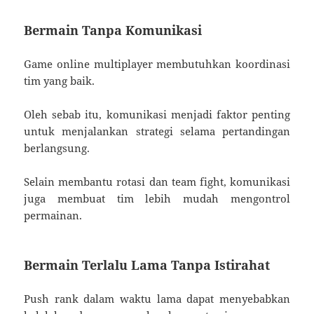
Bermain Tanpa Komunikasi
Game online multiplayer membutuhkan koordinasi
tim yang baik.
Oleh sebab itu, komunikasi menjadi faktor penting
untuk menjalankan strategi selama pertandingan
berlangsung.
Selain membantu rotasi dan team fight, komunikasi
juga membuat tim lebih mudah mengontrol
permainan.
Bermain Terlalu Lama Tanpa Istirahat
Push rank dalam waktu lama dapat menyebabkan