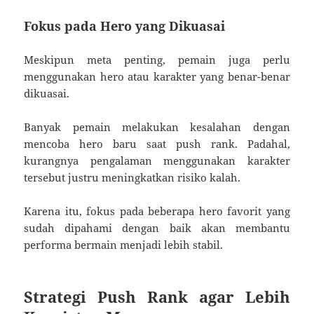
Fokus pada Hero yang Dikuasai
Meskipun meta penting, pemain juga perlu
menggunakan hero atau karakter yang benar-benar
dikuasai.
Banyak pemain melakukan kesalahan dengan
mencoba hero baru saat push rank. Padahal,
kurangnya pengalaman menggunakan karakter
tersebut justru meningkatkan risiko kalah.
Karena itu, fokus pada beberapa hero favorit yang
sudah dipahami dengan baik akan membantu
performa bermain menjadi lebih stabil.
Strategi Push Rank agar Lebih