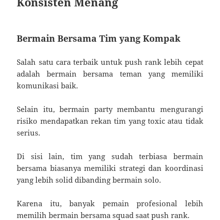
Konsisten Menang
Bermain Bersama Tim yang Kompak
Salah satu cara terbaik untuk push rank lebih cepat
adalah bermain bersama teman yang memiliki
komunikasi baik.
Selain itu, bermain party membantu mengurangi
risiko mendapatkan rekan tim yang toxic atau tidak
serius.
Di sisi lain, tim yang sudah terbiasa bermain
bersama biasanya memiliki strategi dan koordinasi
yang lebih solid dibanding bermain solo.
Karena itu, banyak pemain profesional lebih
memilih bermain bersama squad saat push rank.