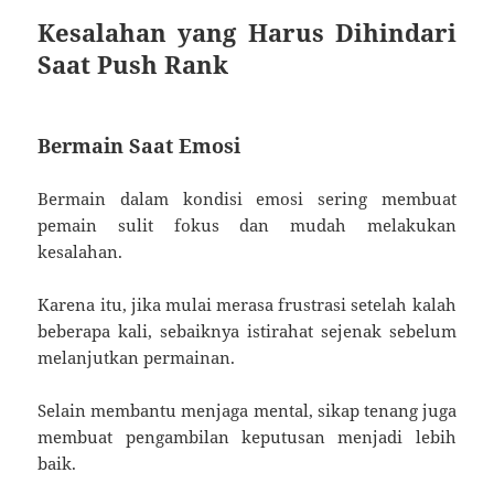
Kesalahan yang Harus Dihindari
Saat Push Rank
Bermain Saat Emosi
Bermain dalam kondisi emosi sering membuat
pemain sulit fokus dan mudah melakukan
kesalahan.
Karena itu, jika mulai merasa frustrasi setelah kalah
beberapa kali, sebaiknya istirahat sejenak sebelum
melanjutkan permainan.
Selain membantu menjaga mental, sikap tenang juga
membuat pengambilan keputusan menjadi lebih
baik.