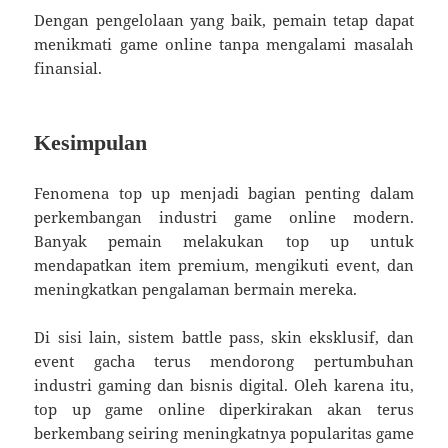
Dengan pengelolaan yang baik, pemain tetap dapat
menikmati game online tanpa mengalami masalah
finansial.
Kesimpulan
Fenomena top up menjadi bagian penting dalam
perkembangan industri game online modern.
Banyak pemain melakukan top up untuk
mendapatkan item premium, mengikuti event, dan
meningkatkan pengalaman bermain mereka.
Di sisi lain, sistem battle pass, skin eksklusif, dan
event gacha terus mendorong pertumbuhan
industri gaming dan bisnis digital. Oleh karena itu,
top up game online diperkirakan akan terus
berkembang seiring meningkatnya popularitas game