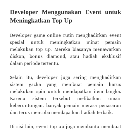
Developer Menggunakan Event untuk
Meningkatkan Top Up
Developer game online rutin menghadirkan event
spesial untuk meningkatkan minat pemain
melakukan top up. Mereka biasanya menawarkan
diskon, bonus diamond, atau hadiah eksklusif
dalam periode tertentu.
Selain itu, developer juga sering menghadirkan
sistem gacha yang membuat pemain harus
melakukan spin untuk mendapatkan item langka.
Karena sistem tersebut melibatkan unsur
keberuntungan, banyak pemain merasa penasaran
dan terus mencoba mendapatkan hadiah terbaik.
Di sisi lain, event top up juga membantu membuat