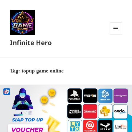
MENU
Infinite Hero
DAN
WIDGET
Tag:
topup game online