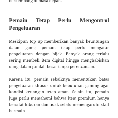
berkembang di masa depan.
Pemain Tetap Perlu Mengontrol
Pengeluaran
Meskipun top up memberikan banyak keuntungan
dalam game, pemain tetap perlu mengatur
pengeluaran dengan bijak. Banyak orang terlalu
sering membeli item digital hingga menghabiskan
uang dalam jumlah besar tanpa perencanaan.
Karena itu, pemain sebaiknya menentukan batas
pengeluaran khusus untuk kebutuhan gaming agar
kondisi keuangan tetap aman. Selain itu, pemain
juga perlu memahami bahwa item premium hanya
bersifat hiburan dan tidak selalu memengaruhi skill
bermain.